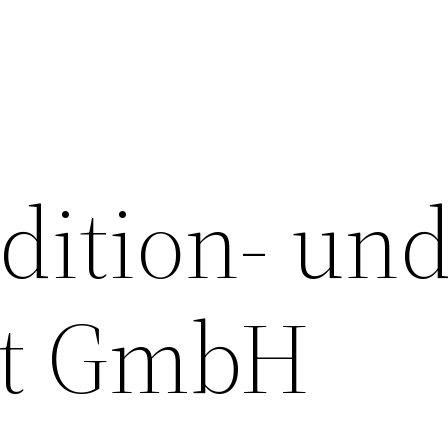
ition- un
rt GmbH