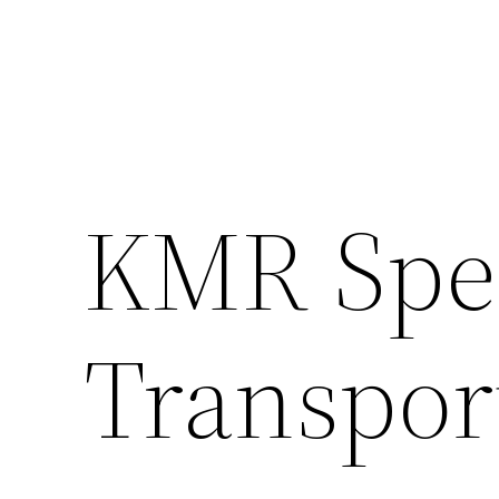
KMR Sped
Transpo