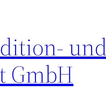
ition- un
rt GmbH